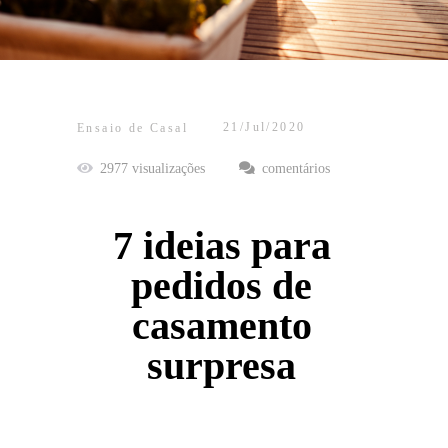
21/Jul/2020
Ensaio de Casal
2977
visualizações
comentários
7 ideias para
pedidos de
casamento
surpresa