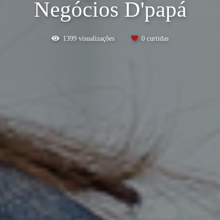
Negócios D'papá
1399
visualizações
0
curtidas