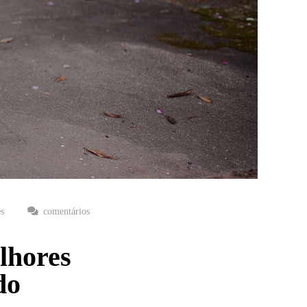
es
comentários
lhores
do