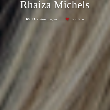
Rhaiza Michels
2377
visualizações
0
curtidas