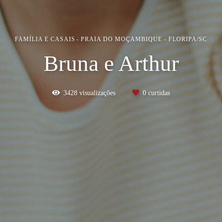
FAMÍLIA E CASAIS
PRAIA DO MOÇAMBIQUE - FLORIPA/SC
Bruna e Arthur
3428
visualizações
0
curtidas