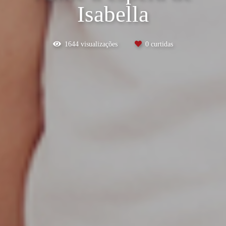
Isabella
1644
visualizações
0
curtidas